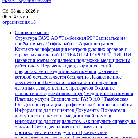
trb28.ru - официальный сайт
Сб. 08 авг. 2026 г.
06 ч. 47 мин.
ограничения 18+
Основное меню
Структура ГАУЗ АО "Тамбовская РБ"
Записаться на
приём к врачу
График работы
Администрация
Контактная информация контролирующих органов и
страховых компаний
ТЕЛЕФОНЫ ГОРЯЧЕЙ ЛИНИИ
Вакансии
Меры социальной поддержки медицинским
работникам
Перечень видов, форм и условий
предоставления медицинской помощи, оказание
которой осуществляется бесплатно
Лекарственное
обеспечение
Памятка о возможности получения
льготных лекарственных препаратов
Оказание
паллиативной (обезболивающей) медицинской помощи
Платные услуги
Специалисты ГАУЗ АО "Тамбовская
РБ"
Диспансеризация Профосмотры
Санпросветработа
Информация для пациентов
Документы
Показатели
доступности и качества медицинской помощи
Информация для специалистов
Как получить справку на
оружие
Школа для пациентов
Памятка по
противодействию коррупции
Проверь свое
репродуктивное здоровье!
Территориальная программа