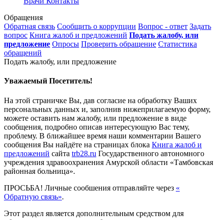
Врачи
Контакты
Обращения
Обратная связь
Сообщить о коррупции
Вопрос - ответ
Задать
вопрос
Книга жалоб и предложений
Подать жалобу, или
предложение
Опросы
Проверить обращение
Статистика
обращений
Подать жалобу, или предложение
Уважаемый Посетитель!
На этой страничке Вы, дав согласие на обработку Ваших
персональных данных и, заполнив нижеприлагаемую форму,
можете оставить нам жалобу, или предложение в виде
сообщения, подробно описав интересующую Вас тему,
проблему. В ближайшее время наши комментарии Вашего
сообщения Вы найдёте на страницах блока
Книга жалоб и
предложений
сайта
trb28.ru
Государственного автономного
учреждения здравоохранения Амурской области «Тамбовская
районная больница».
ПРОСЬБА! Личные сообшения отправляйте через
«
Обратную связь»
.
Этот раздел является дополнительным средством для