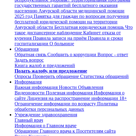
государственных гарантий бесплатного оказания
населению Амурской области медицинской помощи
2025 год
Памятка для граждан по вопросам получения
бесплатной юридической помощи на территории
Амурской области
Бесплатная юридическая помощь
Что
такое диспансерное наблюдение
Кабинет отказа от
курения
Правила записи на приём
Правила и сроки
госпитализации
О больнице
Обращения
Обратная связь
Сообщить о коррупции
Вопрос - ответ
Задать вопрос
Книга жалоб и предложений
Подать жалобу, или предложение
Опросы
Проверить обращение
Статистика обращений
Информация
Важная информация
Новости
Объявления
Видеоновости
Полезная информация
Информация о
сайте
Лицензия на распространение информации
18+
Ограничение информации по возрасту
Политика
обработки персональных данных
Учреждение здравоохранения
Главный врач
Информация о Главном враче
Обращение Главного врача к Посетителям сайта