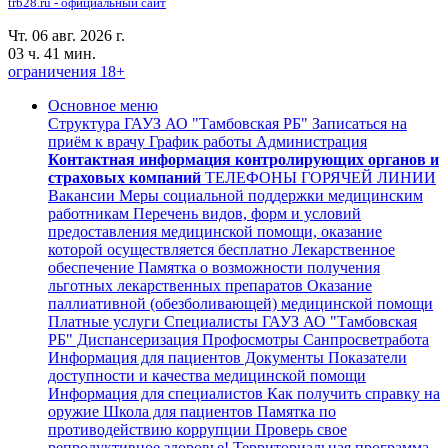
trb28.ru - официальный сайт
Чт. 06 авг. 2026 г.
03 ч. 41 мин.
ограничения 18+
Основное меню
Структура ГАУЗ АО "Тамбовская РБ"
Записаться на
приём к врачу
График работы
Администрация
Контактная информация контролирующих органов и
страховых компаний
ТЕЛЕФОНЫ ГОРЯЧЕЙ ЛИНИИ
Вакансии
Меры социальной поддержки медицинским
работникам
Перечень видов, форм и условий
предоставления медицинской помощи, оказание
которой осуществляется бесплатно
Лекарственное
обеспечение
Памятка о возможности получения
льготных лекарственных препаратов
Оказание
паллиативной (обезболивающей) медицинской помощи
Платные услуги
Специалисты ГАУЗ АО "Тамбовская
РБ"
Диспансеризация Профосмотры
Санпросветработа
Информация для пациентов
Документы
Показатели
доступности и качества медицинской помощи
Информация для специалистов
Как получить справку на
оружие
Школа для пациентов
Памятка по
противодействию коррупции
Проверь свое
репродуктивное здоровье!
Территориальная программа