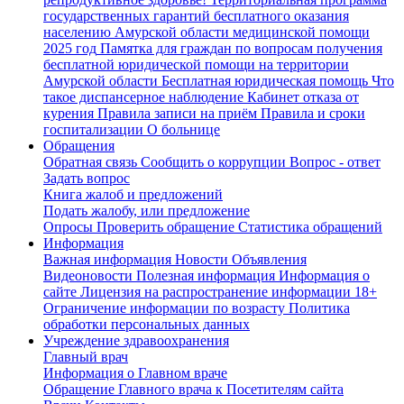
государственных гарантий бесплатного оказания
населению Амурской области медицинской помощи
2025 год
Памятка для граждан по вопросам получения
бесплатной юридической помощи на территории
Амурской области
Бесплатная юридическая помощь
Что
такое диспансерное наблюдение
Кабинет отказа от
курения
Правила записи на приём
Правила и сроки
госпитализации
О больнице
Обращения
Обратная связь
Сообщить о коррупции
Вопрос - ответ
Задать вопрос
Книга жалоб и предложений
Подать жалобу, или предложение
Опросы
Проверить обращение
Статистика обращений
Информация
Важная информация
Новости
Объявления
Видеоновости
Полезная информация
Информация о
сайте
Лицензия на распространение информации
18+
Ограничение информации по возрасту
Политика
обработки персональных данных
Учреждение здравоохранения
Главный врач
Информация о Главном враче
Обращение Главного врача к Посетителям сайта