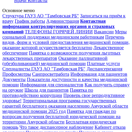
Врачи
Контакты
Основное меню
Структура ГАУЗ АО "Тамбовская РБ"
Записаться на приём к
врачу
График работы
Администрация
Контактная
информация контролирующих органов и страховых
компаний
ТЕЛЕФОНЫ ГОРЯЧЕЙ ЛИНИИ
Вакансии
Меры
социальной поддержки медицинским работникам
Перечень
видов, форм и условий предоставления медицинской помощи,
оказание которой осуществляется бесплатно
Лекарственное
обеспечение
Памятка о возможности получения льготных
лекарственных препаратов
Оказание паллиативной
(обезболивающей) медицинской помощи
Платные услуги
Специалисты ГАУЗ АО "Тамбовская РБ"
Диспансеризация
Профосмотры
Санпросветработа
Информация для пациентов
Документы
Показатели доступности и качества медицинской
помощи
Информация для специалистов
Как получить справку
на оружие
Школа для пациентов
Памятка по
противодействию коррупции
Проверь свое репродуктивное
здоровье!
Территориальная программа государственных
гарантий бесплатного оказания населению Амурской области
медицинской помощи 2025 год
Памятка для граждан по
вопросам получения бесплатной юридической помощи на
территории Амурской области
Бесплатная юридическая
помощь
Что такое диспансерное наблюдение
Кабинет отказа