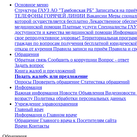
Основное меню
Структура ГАУЗ АО "Тамбовская РБ"
Записаться на приё
ТЕЛЕФОНЫ ГОРЯЧЕЙ ЛИНИИ
Вакансии
Меры социал
которой осуществляется бесплатно
Лекарственное обеспе
медицинской помощи
Платные услуги
Специалисты ГАУЗ
доступности и качества медицинской помощи
Информация
свое репродуктивное здоровье!
Территориальная програм
граждан по вопросам получения бесплатной юридическо
отказа от курения
Правила записи на приём
Правила и ср
Обращения
Обратная связь
Сообщить о коррупции
Вопрос - ответ
Задать вопрос
Книга жалоб и предложений
Подать жалобу, или предложение
Опросы
Проверить обращение
Статистика обращений
Информация
Важная информация
Новости
Объявления
Видеоновости
возрасту
Политика обработки персональных данных
Учреждение здравоохранения
Главный врач
Информация о Главном враче
Обращение Главного врача к Посетителям сайта
Врачи
Контакты
Обращения