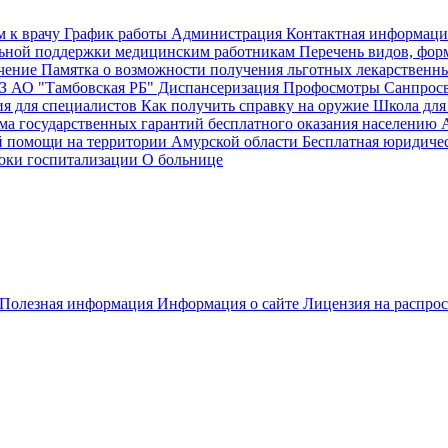
м к врачу
График работы
Администрация
Контактная информаци
ьной поддержки медицинским работникам
Перечень видов, фор
чение
Памятка о возможности получения льготных лекарственн
 АО "Тамбовская РБ"
Диспансеризация Профосмотры
Санпросв
 для специалистов
Как получить справку на оружие
Школа для
ма государственных гарантий бесплатного оказания населению 
й помощи на территории Амурской области
Бесплатная юридиче
оки госпитализации
О больнице
Полезная информация
Информация о сайте
Лицензия на распро