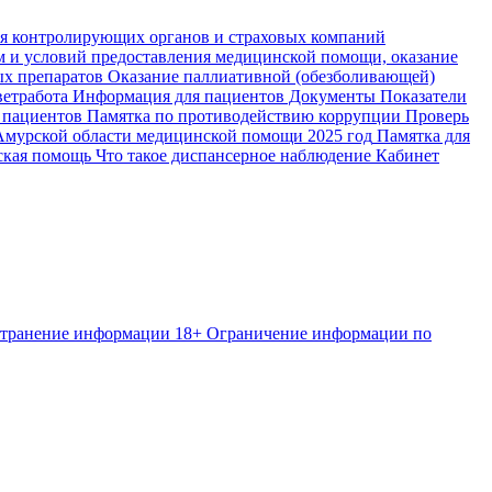
я контролирующих органов и страховых компаний
м и условий предоставления медицинской помощи, оказание
ых препаратов
Оказание паллиативной (обезболивающей)
етработа
Информация для пациентов
Документы
Показатели
 пациентов
Памятка по противодействию коррупции
Проверь
Амурской области медицинской помощи 2025 год
Памятка для
ская помощь
Что такое диспансерное наблюдение
Кабинет
странение информации
18+ Ограничение информации по