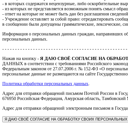
- в которых содержатся нецензурные, либо оскорбительные вы
- из которых не представляется возможным понять смысл обра
- ответ на которые не может быть дан без разглашения сведен
- Учреждение оставляет за собой право: отредактировать сооб
в сообщении были допущены грамматические, лексические, син
Информация о персональных данных граждан, направивших обра
персональных данных.
- - - - - - - - - - - - - - - - - - - - - - - - - - - - - - - - - - - - - - - - - - - - - - - - -
Нажав на кнопку -
Я ДАЮ СВОЁ СОГЛАСИЕ НА ОБРАБ
ДАННЫХ в соответствии с требованиями Российского законода
Федеральным законом от 27.07.2006 г. № 152-ФЗ «О персональ
персональные данные не размещаются на сайте Государственн
Политика обработки персональных данных
.
Адрес для отправки обращений письмом Почтой России в Госу
676950 Российская Федерация, Амурская область, Тамбовский 
Адрес для отправки обращений электронным письмом в Госуда
Я
ДАЮ СВОЁ СОГЛАСИЕ НА ОБРАБОТКУ СВОИХ ПЕРСОНАЛЬНЫХ