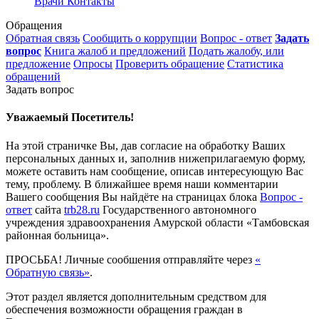
Врачи
Контакты
Обращения
Обратная связь
Сообщить о коррупции
Вопрос - ответ
Задать
вопрос
Книга жалоб и предложений
Подать жалобу, или
предложение
Опросы
Проверить обращение
Статистика
обращений
Задать вопрос
Уважаемый Посетитель!
На этой страничке Вы, дав согласие на обработку Ваших
персональных данных и, заполнив нижеприлагаемую форму,
можете оставить нам сообщение, описав интересующую Вас
тему, проблему. В ближайшее время наши комментарии
Вашего сообщения Вы найдёте на страницах блока
Вопрос -
ответ
сайта
trb28.ru
Государственного автономного
учреждения здравоохранения Амурской области «Тамбовская
районная больница».
ПРОСЬБА! Личные сообшения отправляйте через
«
Обратную связь»
.
Этот раздел является дополнительным средством для
обеспечения возможности обращения граждан в