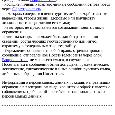
- носящие личный характер: личные сообшения отправлются
через
Обратную связь
- в которых содержатся нецензурные, либо оскорбительные
выражения, угрозы жизни, здоровью или имуществу
должностного лица, членов его семьи;
- из которых не представляется возможным понять смысл
обращения;
- ответ на которые не может быть дан без разглашения
сведений, составляющих государственную или иную,
охраняемую федеральным законом, тайну.
- Учреждение оставляет за собой право: отредактировать
сообщение, отправленное Посетителем сайта через блок
Вопрос - ответ
, не меняя его смысл, в случае, если
Посетителем в сообщении были допущены грамматические,
лексические, синтаксические и иные ошибки русского языка,
либо языка обращения Посетителя.
Информация о персональных данных граждан, направивших
обращение в электронном виде, хранится и обрабатывается с
соблюдением требований Российского законодательства о
персональных данных.
- - - - - - - - - - - - - - - - - - - - - - - - - - - - - - - - - - - - - - - - - - - - - - - -
- - - - - - - - - - - - - - - - - - - - - - - - - - - - - -