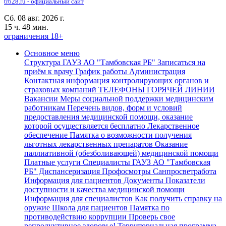
trb28.ru - официальный сайт
Сб. 08 авг. 2026 г.
15 ч. 48 мин.
ограничения 18+
Основное меню
Структура ГАУЗ АО "Тамбовская РБ"
Записаться на
приём к врачу
График работы
Администрация
Контактная информация контролирующих органов и
страховых компаний
ТЕЛЕФОНЫ ГОРЯЧЕЙ ЛИНИИ
Вакансии
Меры социальной поддержки медицинским
работникам
Перечень видов, форм и условий
предоставления медицинской помощи, оказание
которой осуществляется бесплатно
Лекарственное
обеспечение
Памятка о возможности получения
льготных лекарственных препаратов
Оказание
паллиативной (обезболивающей) медицинской помощи
Платные услуги
Специалисты ГАУЗ АО "Тамбовская
РБ"
Диспансеризация Профосмотры
Санпросветработа
Информация для пациентов
Документы
Показатели
доступности и качества медицинской помощи
Информация для специалистов
Как получить справку на
оружие
Школа для пациентов
Памятка по
противодействию коррупции
Проверь свое
репродуктивное здоровье!
Территориальная программа