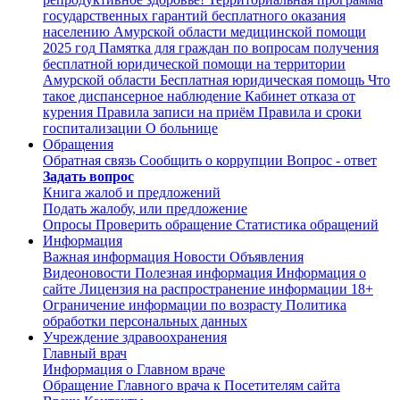
государственных гарантий бесплатного оказания
населению Амурской области медицинской помощи
2025 год
Памятка для граждан по вопросам получения
бесплатной юридической помощи на территории
Амурской области
Бесплатная юридическая помощь
Что
такое диспансерное наблюдение
Кабинет отказа от
курения
Правила записи на приём
Правила и сроки
госпитализации
О больнице
Обращения
Обратная связь
Сообщить о коррупции
Вопрос - ответ
Задать вопрос
Книга жалоб и предложений
Подать жалобу, или предложение
Опросы
Проверить обращение
Статистика обращений
Информация
Важная информация
Новости
Объявления
Видеоновости
Полезная информация
Информация о
сайте
Лицензия на распространение информации
18+
Ограничение информации по возрасту
Политика
обработки персональных данных
Учреждение здравоохранения
Главный врач
Информация о Главном враче
Обращение Главного врача к Посетителям сайта