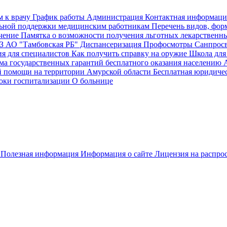
м к врачу
График работы
Администрация
Контактная информаци
ьной поддержки медицинским работникам
Перечень видов, фор
чение
Памятка о возможности получения льготных лекарственн
 АО "Тамбовская РБ"
Диспансеризация Профосмотры
Санпросв
 для специалистов
Как получить справку на оружие
Школа для
ма государственных гарантий бесплатного оказания населению 
й помощи на территории Амурской области
Бесплатная юридиче
оки госпитализации
О больнице
Полезная информация
Информация о сайте
Лицензия на распро