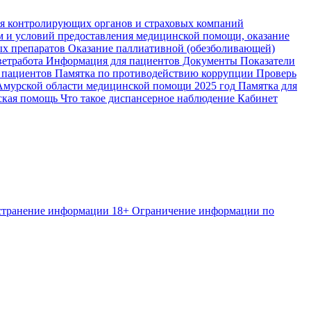
я контролирующих органов и страховых компаний
м и условий предоставления медицинской помощи, оказание
ых препаратов
Оказание паллиативной (обезболивающей)
етработа
Информация для пациентов
Документы
Показатели
 пациентов
Памятка по противодействию коррупции
Проверь
Амурской области медицинской помощи 2025 год
Памятка для
ская помощь
Что такое диспансерное наблюдение
Кабинет
странение информации
18+ Ограничение информации по