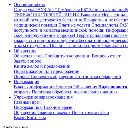
Основное меню
Структура ГАУЗ АО "Тамбовская РБ"
Записаться на приё
ТЕЛЕФОНЫ ГОРЯЧЕЙ ЛИНИИ
Вакансии
Меры социал
которой осуществляется бесплатно
Лекарственное обеспе
медицинской помощи
Платные услуги
Специалисты ГАУЗ
доступности и качества медицинской помощи
Информация
свое репродуктивное здоровье!
Территориальная програм
граждан по вопросам получения бесплатной юридическо
отказа от курения
Правила записи на приём
Правила и ср
Обращения
Обратная связь
Сообщить о коррупции
Вопрос - ответ
Задать вопрос
Книга жалоб и предложений
Подать жалобу, или предложение
Опросы
Проверить обращение
Статистика обращений
Информация
Важная информация
Новости
Объявления
Видеоновости
возрасту
Политика обработки персональных данных
Учреждение здравоохранения
Главный врач
Информация о Главном враче
Обращение Главного врача к Посетителям сайта
Врачи
Контакты
Информация