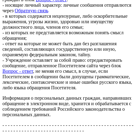
- носящие личный характер: личные сообшения отправлются
через
Обратную связь
- в которых содержатся нецензурные, либо оскорбительные
выражения, угрозы жизни, здоровью или имуществу
должностного лица, членов его семьи;
- из которых не представляется возможным понять смысл
обращения;
- ответ на которые не может быть дан без разглашения
сведений, составляющих государственную или иную,
охраняемую федеральным законом, тайну.
- Учреждение оставляет за собой право: отредактировать
сообщение, отправленное Посетителем сайта через блок
Вопрос - ответ
, не меняя его смысл, в случае, если
Посетителем в сообщении были допущены грамматические,
лексические, синтаксические и иные ошибки русского языка,
либо языка обращения Посетителя.
Информация о персональных данных граждан, направивших
обращение в электронном виде, хранится и обрабатывается с
соблюдением требований Российского законодательства о
персональных данных.
- - - - - - - - - - - - - - - - - - - - - - - - - - - - - - - - - - - - - - - - - - - - - - - -
- - - - - - - - - - - - - - - - - - - - - - - - - - - - - -