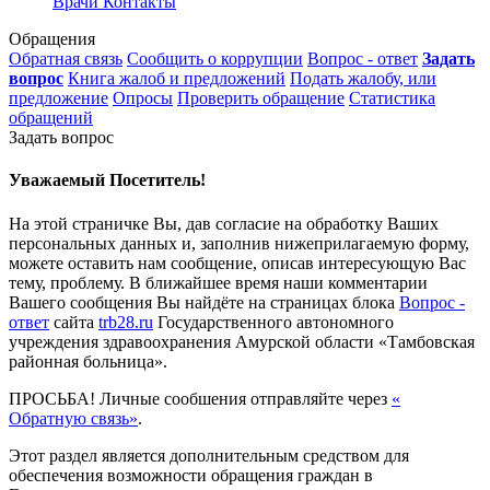
Врачи
Контакты
Обращения
Обратная связь
Сообщить о коррупции
Вопрос - ответ
Задать
вопрос
Книга жалоб и предложений
Подать жалобу, или
предложение
Опросы
Проверить обращение
Статистика
обращений
Задать вопрос
Уважаемый Посетитель!
На этой страничке Вы, дав согласие на обработку Ваших
персональных данных и, заполнив нижеприлагаемую форму,
можете оставить нам сообщение, описав интересующую Вас
тему, проблему. В ближайшее время наши комментарии
Вашего сообщения Вы найдёте на страницах блока
Вопрос -
ответ
сайта
trb28.ru
Государственного автономного
учреждения здравоохранения Амурской области «Тамбовская
районная больница».
ПРОСЬБА! Личные сообшения отправляйте через
«
Обратную связь»
.
Этот раздел является дополнительным средством для
обеспечения возможности обращения граждан в