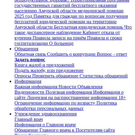
государственных гарантий бесплатного оказания
населению Амурской области медицинской помощи
2025 год
Памятка для граждан по вопросам получения
бесплатной юридической помощи на территории
Амурской области
Бесплатная юридическая помощь
Что
такое диспансерное наблюдение
Кабинет отказа от
курения
Правила записи на приём
Правила и сроки
госпитализации
О больнице
Обращения
Обратная связь
Сообщить о коррупции
Вопрос - ответ
Задать вопрос
Книга жалоб и предложений
Подать жалобу, или предложение
Опросы
Проверить обращение
Статистика обращений
Информация
Важная информация
Новости
Объявления
Видеоновости
Полезная информация
Информация о
сайте
Лицензия на распространение информации
18+
Ограничение информации по возрасту
Политика
обработки персональных данных
Учреждение здравоохранения
Главный врач
Информация о Главном враче
Обращение Главного врача к Посетителям сайта