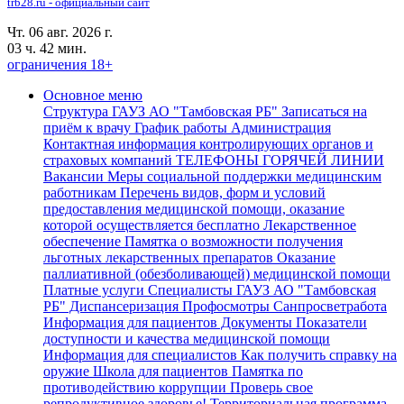
trb28.ru - официальный сайт
Чт. 06 авг. 2026 г.
03 ч. 42 мин.
ограничения 18+
Основное меню
Структура ГАУЗ АО "Тамбовская РБ"
Записаться на
приём к врачу
График работы
Администрация
Контактная информация контролирующих органов и
страховых компаний
ТЕЛЕФОНЫ ГОРЯЧЕЙ ЛИНИИ
Вакансии
Меры социальной поддержки медицинским
работникам
Перечень видов, форм и условий
предоставления медицинской помощи, оказание
которой осуществляется бесплатно
Лекарственное
обеспечение
Памятка о возможности получения
льготных лекарственных препаратов
Оказание
паллиативной (обезболивающей) медицинской помощи
Платные услуги
Специалисты ГАУЗ АО "Тамбовская
РБ"
Диспансеризация Профосмотры
Санпросветработа
Информация для пациентов
Документы
Показатели
доступности и качества медицинской помощи
Информация для специалистов
Как получить справку на
оружие
Школа для пациентов
Памятка по
противодействию коррупции
Проверь свое
репродуктивное здоровье!
Территориальная программа