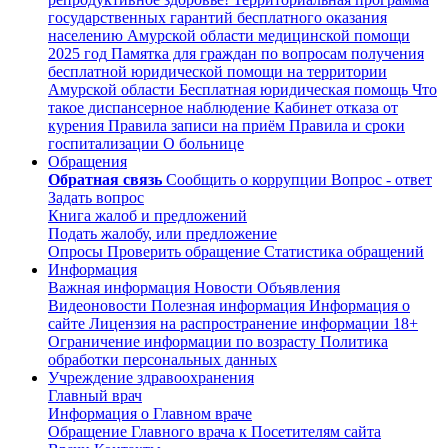
государственных гарантий бесплатного оказания
населению Амурской области медицинской помощи
2025 год
Памятка для граждан по вопросам получения
бесплатной юридической помощи на территории
Амурской области
Бесплатная юридическая помощь
Что
такое диспансерное наблюдение
Кабинет отказа от
курения
Правила записи на приём
Правила и сроки
госпитализации
О больнице
Обращения
Обратная связь
Сообщить о коррупции
Вопрос - ответ
Задать вопрос
Книга жалоб и предложений
Подать жалобу, или предложение
Опросы
Проверить обращение
Статистика обращений
Информация
Важная информация
Новости
Объявления
Видеоновости
Полезная информация
Информация о
сайте
Лицензия на распространение информации
18+
Ограничение информации по возрасту
Политика
обработки персональных данных
Учреждение здравоохранения
Главный врач
Информация о Главном враче
Обращение Главного врача к Посетителям сайта