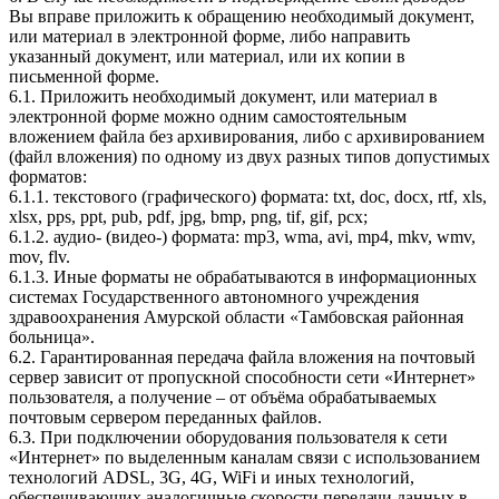
Вы вправе приложить к обращению необходимый документ,
или материал в электронной форме, либо направить
указанный документ, или материал, или их копии в
письменной форме.
6.1. Приложить необходимый документ, или материал в
электронной форме можно одним самостоятельным
вложением файла без архивирования, либо с архивированием
(файл вложения) по одному из двух разных типов допустимых
форматов:
6.1.1. текстового (графического) формата: txt, doc, docx, rtf, xls,
xlsx, pps, ppt, pub, pdf, jpg, bmp, png, tif, gif, pcx;
6.1.2. аудио- (видео-) формата: mp3, wma, avi, mp4, mkv, wmv,
mov, flv.
6.1.3. Иные форматы не обрабатываются в информационных
системах Государственного автономного учреждения
здравоохранения Амурской области «Тамбовская районная
больница».
6.2. Гарантированная передача файла вложения на почтовый
сервер зависит от пропускной способности сети «Интернет»
пользователя, а получение – от объёма обрабатываемых
почтовым сервером переданных файлов.
6.3. При подключении оборудования пользователя к сети
«Интернет» по выделенным каналам связи с использованием
технологий ADSL, 3G, 4G, WiFi и иных технологий,
обеспечивающих аналогичные скорости передачи данных в