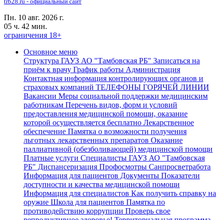
trb28.ru - официальный сайт
Пн. 10 авг. 2026 г.
05 ч. 42 мин.
ограничения 18+
Основное меню
Структура ГАУЗ АО "Тамбовская РБ"
Записаться на
приём к врачу
График работы
Администрация
Контактная информация контролирующих органов и
страховых компаний
ТЕЛЕФОНЫ ГОРЯЧЕЙ ЛИНИИ
Вакансии
Меры социальной поддержки медицинским
работникам
Перечень видов, форм и условий
предоставления медицинской помощи, оказание
которой осуществляется бесплатно
Лекарственное
обеспечение
Памятка о возможности получения
льготных лекарственных препаратов
Оказание
паллиативной (обезболивающей) медицинской помощи
Платные услуги
Специалисты ГАУЗ АО "Тамбовская
РБ"
Диспансеризация Профосмотры
Санпросветработа
Информация для пациентов
Документы
Показатели
доступности и качества медицинской помощи
Информация для специалистов
Как получить справку на
оружие
Школа для пациентов
Памятка по
противодействию коррупции
Проверь свое
репродуктивное здоровье!
Территориальная программа