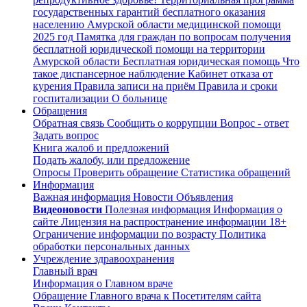
государственных гарантий бесплатного оказания
населению Амурской области медицинской помощи
2025 год
Памятка для граждан по вопросам получения
бесплатной юридической помощи на территории
Амурской области
Бесплатная юридическая помощь
Что
такое диспансерное наблюдение
Кабинет отказа от
курения
Правила записи на приём
Правила и сроки
госпитализации
О больнице
Обращения
Обратная связь
Сообщить о коррупции
Вопрос - ответ
Задать вопрос
Книга жалоб и предложений
Подать жалобу, или предложение
Опросы
Проверить обращение
Статистика обращений
Информация
Важная информация
Новости
Объявления
Видеоновости
Полезная информация
Информация о
сайте
Лицензия на распространение информации
18+
Ограничение информации по возрасту
Политика
обработки персональных данных
Учреждение здравоохранения
Главный врач
Информация о Главном враче
Обращение Главного врача к Посетителям сайта