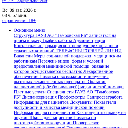
trb28.ru - официальный сайт
Вс. 09 авг. 2026 г.
08 ч. 57 мин.
ограничения 18+
Основное меню
Структура ГАУЗ АО "Тамбовская РБ"
Записаться на
приём к врачу
График работы
Администрация
Контактная информация контролирующих органов и
страховых компаний
ТЕЛЕФОНЫ ГОРЯЧЕЙ ЛИНИИ
Вакансии
Меры социальной поддержки медицинским
работникам
Перечень видов, форм и условий
предоставления медицинской помощи, оказание
которой осуществляется бесплатно
Лекарственное
обеспечение
Памятка о возможности получения
льготных лекарственных препаратов
Оказание
паллиативной (обезболивающей) медицинской помощи
Платные услуги
Специалисты ГАУЗ АО "Тамбовская
РБ"
Диспансеризация Профосмотры
Санпросветработа
Информация для пациентов
Документы
Показатели
доступности и качества медицинской помощи
Информация для специалистов
Как получить справку на
оружие
Школа для пациентов
Памятка по
противодействию коррупции
Проверь свое
репродуктивное здоровье!
Территориальная программа