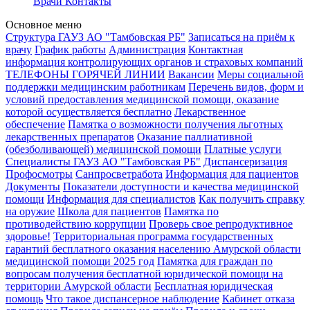
Врачи
Контакты
Основное меню
Структура ГАУЗ АО "Тамбовская РБ"
Записаться на приём к
врачу
График работы
Администрация
Контактная
информация контролирующих органов и страховых компаний
ТЕЛЕФОНЫ ГОРЯЧЕЙ ЛИНИИ
Вакансии
Меры социальной
поддержки медицинским работникам
Перечень видов, форм и
условий предоставления медицинской помощи, оказание
которой осуществляется бесплатно
Лекарственное
обеспечение
Памятка о возможности получения льготных
лекарственных препаратов
Оказание паллиативной
(обезболивающей) медицинской помощи
Платные услуги
Специалисты ГАУЗ АО "Тамбовская РБ"
Диспансеризация
Профосмотры
Санпросветработа
Информация для пациентов
Документы
Показатели доступности и качества медицинской
помощи
Информация для специалистов
Как получить справку
на оружие
Школа для пациентов
Памятка по
противодействию коррупции
Проверь свое репродуктивное
здоровье!
Территориальная программа государственных
гарантий бесплатного оказания населению Амурской области
медицинской помощи 2025 год
Памятка для граждан по
вопросам получения бесплатной юридической помощи на
территории Амурской области
Бесплатная юридическая
помощь
Что такое диспансерное наблюдение
Кабинет отказа