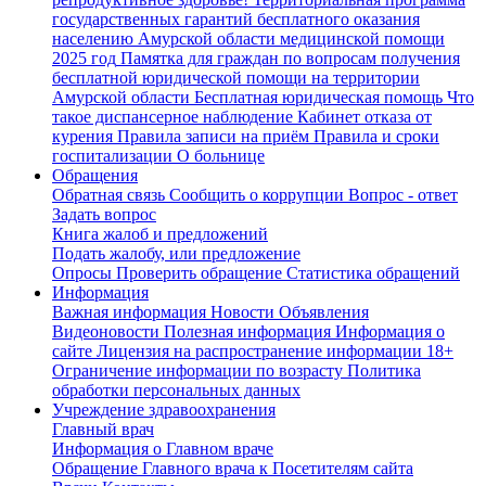
государственных гарантий бесплатного оказания
населению Амурской области медицинской помощи
2025 год
Памятка для граждан по вопросам получения
бесплатной юридической помощи на территории
Амурской области
Бесплатная юридическая помощь
Что
такое диспансерное наблюдение
Кабинет отказа от
курения
Правила записи на приём
Правила и сроки
госпитализации
О больнице
Обращения
Обратная связь
Сообщить о коррупции
Вопрос - ответ
Задать вопрос
Книга жалоб и предложений
Подать жалобу, или предложение
Опросы
Проверить обращение
Статистика обращений
Информация
Важная информация
Новости
Объявления
Видеоновости
Полезная информация
Информация о
сайте
Лицензия на распространение информации
18+
Ограничение информации по возрасту
Политика
обработки персональных данных
Учреждение здравоохранения
Главный врач
Информация о Главном враче
Обращение Главного врача к Посетителям сайта