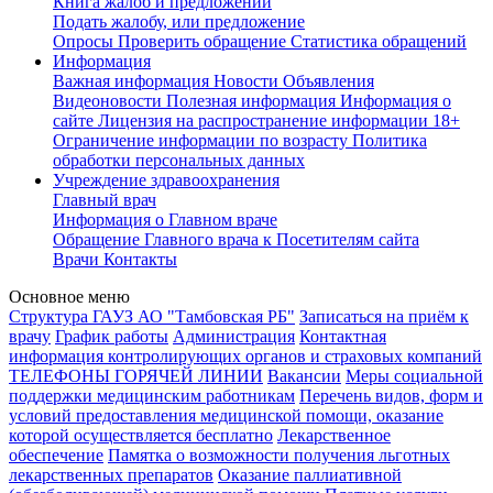
Книга жалоб и предложений
Подать жалобу, или предложение
Опросы
Проверить обращение
Статистика обращений
Информация
Важная информация
Новости
Объявления
Видеоновости
Полезная информация
Информация о
сайте
Лицензия на распространение информации
18+
Ограничение информации по возрасту
Политика
обработки персональных данных
Учреждение здравоохранения
Главный врач
Информация о Главном враче
Обращение Главного врача к Посетителям сайта
Врачи
Контакты
Основное меню
Структура ГАУЗ АО "Тамбовская РБ"
Записаться на приём к
врачу
График работы
Администрация
Контактная
информация контролирующих органов и страховых компаний
ТЕЛЕФОНЫ ГОРЯЧЕЙ ЛИНИИ
Вакансии
Меры социальной
поддержки медицинским работникам
Перечень видов, форм и
условий предоставления медицинской помощи, оказание
которой осуществляется бесплатно
Лекарственное
обеспечение
Памятка о возможности получения льготных
лекарственных препаратов
Оказание паллиативной