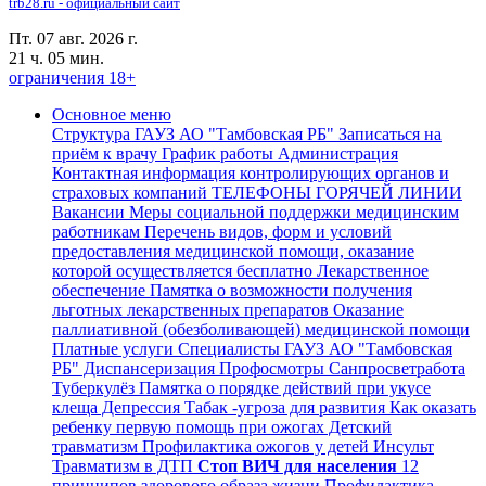
trb28.ru - официальный сайт
Пт. 07 авг. 2026 г.
21 ч. 05 мин.
ограничения 18+
Основное меню
Структура ГАУЗ АО "Тамбовская РБ"
Записаться на
приём к врачу
График работы
Администрация
Контактная информация контролирующих органов и
страховых компаний
ТЕЛЕФОНЫ ГОРЯЧЕЙ ЛИНИИ
Вакансии
Меры социальной поддержки медицинским
работникам
Перечень видов, форм и условий
предоставления медицинской помощи, оказание
которой осуществляется бесплатно
Лекарственное
обеспечение
Памятка о возможности получения
льготных лекарственных препаратов
Оказание
паллиативной (обезболивающей) медицинской помощи
Платные услуги
Специалисты ГАУЗ АО "Тамбовская
РБ"
Диспансеризация Профосмотры
Санпросветработа
Туберкулёз
Памятка о порядке действий при укусе
клеща
Депрессия
Табак -угроза для развития
Как оказать
ребенку первую помощь при ожогах
Детский
травматизм
Профилактика ожогов у детей
Инсульт
Травматизм в ДТП
Стоп ВИЧ для населения
12
принципов здорового образа жизни
Профилактика