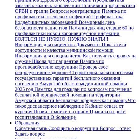
заразных кожных заболеваний
Прививки
профилактика
ОРВИ и граппа
Вопросы контрацепции
Памятка по
профилактике клещевых инфекций
Профилактика
йоддефицитных заболеваний
Всемирный день
безопасности пациентов
Памятки для лиц старше 60 по
профилактики новой коронавирусной инфекции
БОЯТЬСЯ НЕ НУЖНО, НУЖНО ЗНАТЬ!!!
Информация для пациентов
Документы
Показатели
доступности и качества медицинской помощи
Информация для специалистов
Как получить справку на
оружие
Школа для пациентов
Памятка по
противодействию коррупции
Проверь свое
репродуктивное здоровье!
Территориальная программа
государственных гарантий бесплатного оказания
населению Амурской области медицинской помощи
2025 год
Памятка для граждан по вопросам получения
бесплатной юридической помощи на территории
Амурской области
Бесплатная юридическая помощь
Что
такое диспансерное наблюдение
Кабинет отказа от
курения
Правила записи на приём
Правила и сроки
госпитализации
О больнице
Обращения
Обратная связь
Сообщить о коррупции
Вопрос - ответ
Задать вопрос