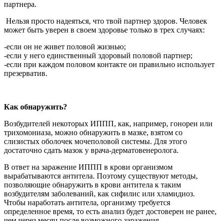
партнера.
Нельзя просто надеяться, что твой партнер здоров. Человек
может быть уверен в своем здоровье только в трех случаях:
-если он не живет половой жизнью;
-если у него единственный здоровый половой партнер;
-если при каждом половом контакте он правильно использует
презерватив.
Как обнаружить?
Возбудителей некоторых ИППП, как, например, гонореи или
трихомониаза, можно обнаружить в мазке, взятом со
слизистых оболочек мочеполовой системы. Для этого
достаточно сдать мазок у врача-дерматовенеролога.
В ответ на заражение ИППП в крови организмом
вырабатываются антитела. Поэтому существуют методы,
позволяющие обнаружить в крови антитела к таким
возбудителям заболеваний, как сифилис или хламидиоз.
Чтобы наработать антитела, организму требуется
определенное время, то есть анализ будет достоверен не ранее,
чем через месяц после возможного заражения.