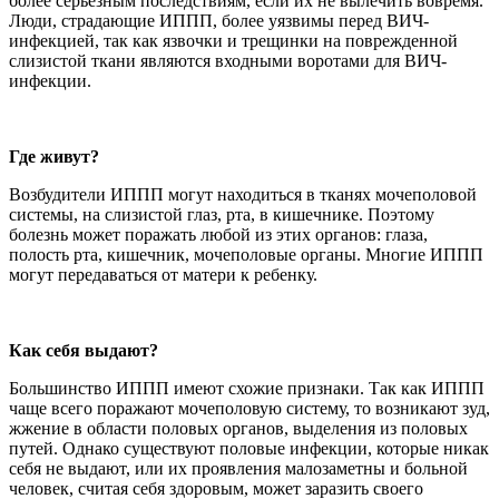
более серьезным последствиям, если их не вылечить вовремя.
Люди, страдающие ИППП, более уязвимы перед ВИЧ-
инфекцией, так как язвочки и трещинки на поврежденной
слизистой ткани являются входными воротами для ВИЧ-
инфекции.
Где живут?
Возбудители ИППП могут находиться в тканях мочеполовой
системы, на слизистой глаз, рта, в кишечнике. Поэтому
болезнь может поражать любой из этих органов: глаза,
полость рта, кишечник, мочеполовые органы. Многие ИППП
могут передаваться от матери к ребенку.
Как себя выдают?
Большинство ИППП имеют схожие признаки. Так как ИППП
чаще всего поражают мочеполовую систему, то возникают зуд,
жжение в области половых органов, выделения из половых
путей. Однако существуют половые инфекции, которые никак
себя не выдают, или их проявления малозаметны и больной
человек, считая себя здоровым, может заразить своего