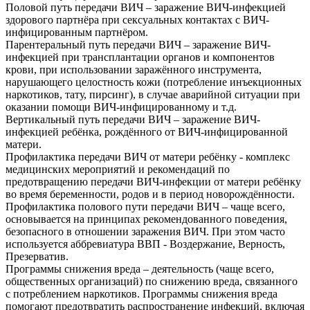
Половой путь передачи ВИЧ – заражение ВИЧ-инфекцией
здорового партнёра при сексуальных контактах с ВИЧ-
инфицированным партнёром.
Парентеральный путь передачи ВИЧ – заражение ВИЧ-
инфекцией при трансплантации органов и компонентов
крови, при использовании заражённого инструмента,
нарушающего целостность кожи (потребление инъекционных
наркотиков, тату, пирсинг), в случае аварийной ситуации при
оказании помощи ВИЧ-инфицированному и т.д.
Вертикальный путь передачи ВИЧ – заражение ВИЧ-
инфекцией ребёнка, рождённого от ВИЧ-инфицированной
матери.
Профилактика передачи ВИЧ от матери ребёнку - комплекс
медицинских мероприятий и рекомендаций по
предотвращению передачи ВИЧ-инфекции от матери ребёнку
во время беременности, родов и в период новорождённости.
Профилактика полового пути передачи ВИЧ – чаще всего,
основывается на принципах рекомендованного поведения,
безопасного в отношении заражения ВИЧ. При этом часто
используется аббревиатура ВВП - Воздержание, Верность,
Презерватив.
Программы снижения вреда – деятельность (чаще всего,
общественных организаций) по снижению вреда, связанного
с потреблением наркотиков. Программы снижения вреда
помогают предотвратить распространение инфекций, включая