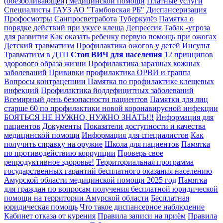
(обезболивающей) медицинской помощи
Платные услуги
Специалисты ГАУЗ АО "Тамбовская РБ"
Диспансеризация
Профосмотры
Санпросветработа
Туберкулёз
Памятка о
порядке действий при укусе клеща
Депрессия
Табак -угроза
для развития
Как оказать ребенку первую помощь при ожогах
Детский травматизм
Профилактика ожогов у детей
Инсульт
Травматизм в ДТП
Стоп ВИЧ для населения
12 принципов
здорового образа жизни
Профилактика заразных кожных
заболеваний
Прививки
профилактика ОРВИ и граппа
Вопросы контрацепции
Памятка по профилактике клещевых
инфекций
Профилактика йоддефицитных заболеваний
Всемирный день безопасности пациентов
Памятки для лиц
старше 60 по профилактики новой коронавирусной инфекции
БОЯТЬСЯ НЕ НУЖНО, НУЖНО ЗНАТЬ!!!
Информация для
пациентов
Документы
Показатели доступности и качества
медицинской помощи
Информация для специалистов
Как
получить справку на оружие
Школа для пациентов
Памятка
по противодействию коррупции
Проверь свое
репродуктивное здоровье!
Территориальная программа
государственных гарантий бесплатного оказания населению
Амурской области медицинской помощи 2025 год
Памятка
для граждан по вопросам получения бесплатной юридической
помощи на территории Амурской области
Бесплатная
юридическая помощь
Что такое диспансерное наблюдение
Кабинет отказа от курения
Правила записи на приём
Правила