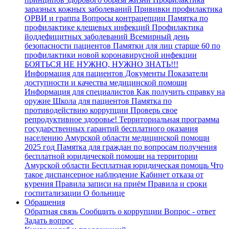
заразных кожных заболеваний
Прививки
профилактика
ОРВИ и граппа
Вопросы контрацепции
Памятка по
профилактике клещевых инфекций
Профилактика
йоддефицитных заболеваний
Всемирный день
безопасности пациентов
Памятки для лиц старше 60 по
профилактики новой коронавирусной инфекции
БОЯТЬСЯ НЕ НУЖНО, НУЖНО ЗНАТЬ!!!
Информация для пациентов
Документы
Показатели
доступности и качества медицинской помощи
Информация для специалистов
Как получить справку на
оружие
Школа для пациентов
Памятка по
противодействию коррупции
Проверь свое
репродуктивное здоровье!
Территориальная программа
государственных гарантий бесплатного оказания
населению Амурской области медицинской помощи
2025 год
Памятка для граждан по вопросам получения
бесплатной юридической помощи на территории
Амурской области
Бесплатная юридическая помощь
Что
такое диспансерное наблюдение
Кабинет отказа от
курения
Правила записи на приём
Правила и сроки
госпитализации
О больнице
Обращения
Обратная связь
Сообщить о коррупции
Вопрос - ответ
Задать вопрос