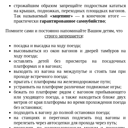
строжайшим образом запрещайте подросткам кататься
на крышах, подножках, переходных площадках вагонов.
Так называемый
«зацепинг»
— в конечном итоге —
практически
гарантированное самоубийство
;
Помните сами и постоянно напоминайте Вашим детям, что
строго запрещается
:
посадка и высадка на ходу поезда;
высовываться из окон вагонов и дверей тамбуров на
ходу поезда;
оставлять детей без присмотра на посадочных
платформах и в вагонах;
выходить из вагона на междупутье и стоять там при
проходе встречного поезда;
прыгать с платформы на железнодорожные пути;
устраивать на платформе различные подвижные игры;
бежать по платформе рядом с вагоном прибывающего
или уходящего поезда, а также находиться ближе двух
метров от края платформы во время прохождения поезда
без остановки;
подходить к вагону до полной остановки поезда;
на станциях и перегонах подлезать под вагоны и
перелезать через автосцепки для прохода через путь;
проходить по железнодорожным мостам и тоннелям,