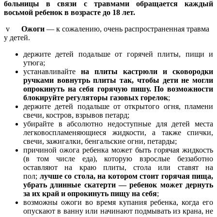
больницы в связи с травмами обращается каждый
восьмой ребенок в возрасте до 18 лет.
v
Ожоги
— к сожалению, очень распространенная травма
у детей.
держите детей подальше от горячей плиты, пищи и
утюга;
устанавливайте
на плиты кастрюли и сковородки
ручками вовнутрь плиты так, чтобы дети не могли
опрокинуть на себя горячую пишу. По возможности
блокируйте регуляторы газовых горелок
;
держите детей подальше от открытого огня, пламени
свечи, костров, взрывов петард;
убирайте в абсолютно недоступные для детей места
легковоспламеняющиеся жидкости, а также спички,
свечи, зажигалки, бенгальские огни, петарды;
причиной ожога ребенка может быть горячая жидкость
(в том числе еда), которую взрослые беззаботно
оставляют на краю плиты, стола или ставят на
пол;
лучше со стола, на котором стоит горячая пища,
убрать длинные скатерти — ребенок может дернуть
за их край и опрокинуть пищу на себя
;
возможны ожоги во время купания ребенка, когда его
опускают в ванну или начинают подмывать из крана, не