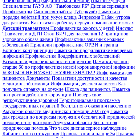
(обезболивающей) медицинской помощи
Платные услуги
Специалисты ГАУЗ АО "Тамбовская РБ"
Диспансеризация
Профосмотры
Санпросветработа
Туберкулёз
Памятка о
порядке действий при укусе клеща
Депрессия
Табак -угроза
для развития
Как оказать ребенку первую помощь при ожогах
Детский травматизм
Профилактика ожогов у детей
Инсульт
Травматизм в ДТП
Стоп ВИЧ для населения
12 принципов
здорового образа жизни
Профилактика заразных кожных
заболеваний
Прививки
профилактика ОРВИ и граппа
Вопросы контрацепции
Памятка по профилактике клещевых
инфекций
Профилактика йоддефицитных заболеваний
Всемирный день безопасности пациентов
Памятки для лиц
старше 60 по профилактики новой коронавирусной инфекции
БОЯТЬСЯ НЕ НУЖНО, НУЖНО ЗНАТЬ!!!
Информация для
пациентов
Документы
Показатели доступности и качества
медицинской помощи
Информация для специалистов
Как
получить справку на оружие
Школа для пациентов
Памятка
по противодействию коррупции
Проверь свое
репродуктивное здоровье!
Территориальная программа
государственных гарантий бесплатного оказания населению
Амурской области медицинской помощи 2025 год
Памятка
для граждан по вопросам получения бесплатной юридической
помощи на территории Амурской области
Бесплатная
юридическая помощь
Что такое диспансерное наблюдение
Кабинет отказа от курения
Правила записи на приём
Правила