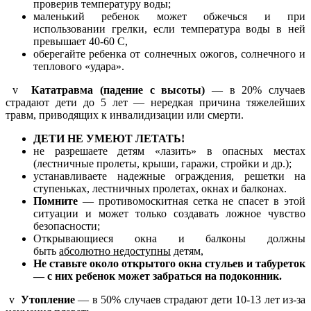
проверив температуру воды;
маленький ребенок может обжечься и при
использовании грелки, если температура воды в ней
превышает 40-60 С,
оберегайте ребенка от солнечных ожогов, солнечного и
теплового «удара».
v
Кататравма (падение с высоты)
— в 20% случаев
страдают дети до 5 лет — нередкая причина тяжелейших
травм, приводящих к инвалидизации или смерти.
ДЕТИ НЕ УМЕЮТ ЛЕТАТЬ!
не разрешаете детям «лазить» в опасных местах
(лестничные пролеты, крыши, гаражи, стройки и др.);
устанавливаете надежные ограждения, решетки на
ступеньках, лестничных пролетах, окнах и балконах.
Помните
— противомоскитная сетка не спасет в этой
ситуации и может только создавать ложное чувство
безопасности;
Открывающиеся окна и балконы должны
быть
абсолютно недоступны
детям,
Не ставьте около открытого окна стульев и табуреток
— с них ребенок может забраться на подоконник.
v
Утопление
— в 50% случаев страдают дети 10-13 лет из-за