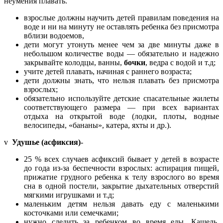
неумения плавать.
взрослые должны научить детей правилам поведения на
воде и ни на минуту не оставлять ребенка без присмотра
вблизи водоемов,
дети могут утонуть менее чем за две минуты даже в
небольшом количестве воды — обязательно и надежно
закрывайте колодцы, ванны,
бочки
, ведра с водой и т.д;
учите детей плавать, начиная с раннего возраста;
дети должны знать, что нельзя плавать без присмотра
взрослых;
обязательно используйте детские спасательные жилеты
соответствующего размера — при всех вариантах
отдыха на открытой воде (лодки, плоты, водные
велосипеды, «бананы», катера, яхты и др.).
v
Удушье (асфиксия)
-
25 % всех случаев асфиксий бывает у детей в возрасте
до года из-за беспечности взрослых: аспирация пищей,
прижатие грудного ребенка к телу взрослого во время
сна в одной постели, закрытие дыхательных отверстий
мягкими игрушками и т.д;
маленьким детям нельзя давать еду с маленькими
косточками или семечками;
нужно следить за ребенком во время еды. Кашель,