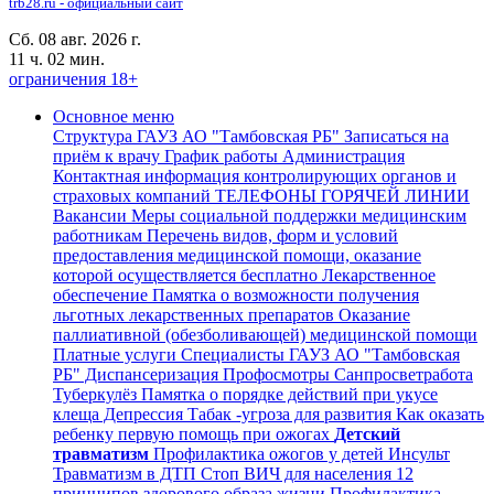
trb28.ru - официальный сайт
Сб. 08 авг. 2026 г.
11 ч. 02 мин.
ограничения 18+
Основное меню
Структура ГАУЗ АО "Тамбовская РБ"
Записаться на
приём к врачу
График работы
Администрация
Контактная информация контролирующих органов и
страховых компаний
ТЕЛЕФОНЫ ГОРЯЧЕЙ ЛИНИИ
Вакансии
Меры социальной поддержки медицинским
работникам
Перечень видов, форм и условий
предоставления медицинской помощи, оказание
которой осуществляется бесплатно
Лекарственное
обеспечение
Памятка о возможности получения
льготных лекарственных препаратов
Оказание
паллиативной (обезболивающей) медицинской помощи
Платные услуги
Специалисты ГАУЗ АО "Тамбовская
РБ"
Диспансеризация Профосмотры
Санпросветработа
Туберкулёз
Памятка о порядке действий при укусе
клеща
Депрессия
Табак -угроза для развития
Как оказать
ребенку первую помощь при ожогах
Детский
травматизм
Профилактика ожогов у детей
Инсульт
Травматизм в ДТП
Стоп ВИЧ для населения
12
принципов здорового образа жизни
Профилактика