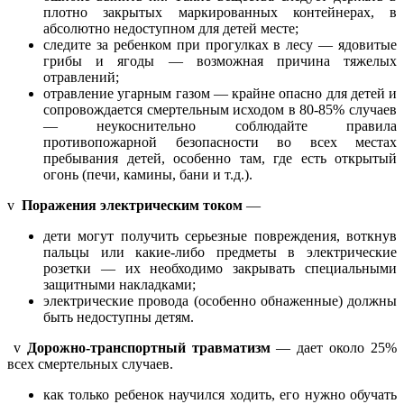
плотно закрытых маркированных контейнерах, в
абсолютно недоступном для детей месте;
следите за ребенком при прогулках в лесу — ядовитые
грибы и ягоды — возможная причина тяжелых
отравлений;
отравление угарным газом — крайне опасно для детей и
сопровождается смертельным исходом в 80-85% случаев
— неукоснительно соблюдайте правила
противопожарной безопасности во всех местах
пребывания детей, особенно там, где есть открытый
огонь (печи, камины, бани и т.д.).
v
Поражения электрическим током
—
дети могут получить серьезные повреждения, воткнув
пальцы или какие-либо предметы в электрические
розетки — их необходимо закрывать специальными
защитными накладками;
электрические провода (особенно обнаженные) должны
быть недоступны детям.
v
Дорожно-транспортный травматизм
— дает около 25%
всех смертельных случаев.
как только ребенок научился ходить, его нужно обучать