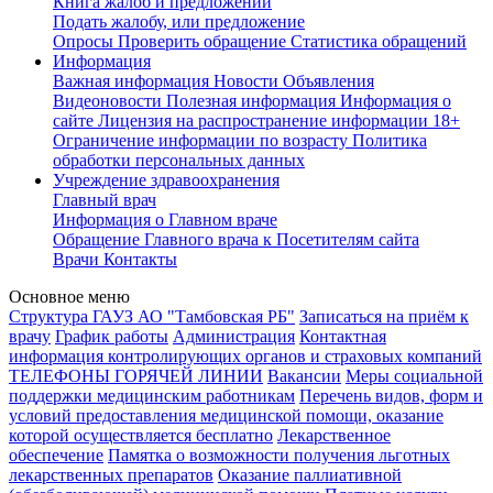
Книга жалоб и предложений
Подать жалобу, или предложение
Опросы
Проверить обращение
Статистика обращений
Информация
Важная информация
Новости
Объявления
Видеоновости
Полезная информация
Информация о
сайте
Лицензия на распространение информации
18+
Ограничение информации по возрасту
Политика
обработки персональных данных
Учреждение здравоохранения
Главный врач
Информация о Главном враче
Обращение Главного врача к Посетителям сайта
Врачи
Контакты
Основное меню
Структура ГАУЗ АО "Тамбовская РБ"
Записаться на приём к
врачу
График работы
Администрация
Контактная
информация контролирующих органов и страховых компаний
ТЕЛЕФОНЫ ГОРЯЧЕЙ ЛИНИИ
Вакансии
Меры социальной
поддержки медицинским работникам
Перечень видов, форм и
условий предоставления медицинской помощи, оказание
которой осуществляется бесплатно
Лекарственное
обеспечение
Памятка о возможности получения льготных
лекарственных препаратов
Оказание паллиативной