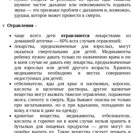
шумное частое дыхание или невозможность издавать
звуки — это признаки проблем с дыханием и, возможно,
удушья, которое может привести к смерти.
v
Отравления
–
чаще всего дети
отравляются
лекарствами из
домашней аптечки — 60% всех случаев отравлений;
лекарства, предназначенные для взрослых, могут
оказаться смертельными для детей. Медикаменты
ребенку нужно давать только по назначению врача и ни
в коем случае не давать ему лекарства, предназначенные
для взрослых или детей другого возраста. Хранить
медикаменты необходимо в местах совершенно
недоступных для детей;
отбеливатели, яды для крыс и насекомых, керосин,
кислоты и щелочные растворы, другие ядовитые
вещества могут вызвать тяжелое отравление, поражение
мозга, слепоту и смерть. Яды бывают опасны не только
при заглатывании, но и при вдыхании, попадании на
кожу, в глаза и даже на одежду;
ядовитые вещества, медикаменты, отбеливатели,
кислоты и горючее ни в коем случае нельзя хранить в
бутылках для пищевых продуктов — дети могут по
ошибке выпить их. Такие вещества следует держать в