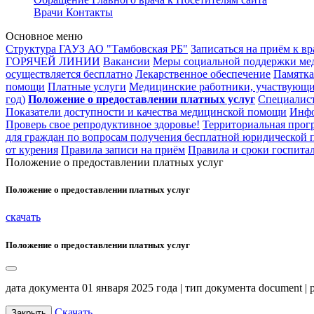
Врачи
Контакты
Основное меню
Структура ГАУЗ АО "Тамбовская РБ"
Записаться на приём к вр
ГОРЯЧЕЙ ЛИНИИ
Вакансии
Меры социальной поддержки ме
осуществляется бесплатно
Лекарственное обеспечение
Памятка
помощи
Платные услуги
Медицинские работники, участвующи
год)
Положение о предоставлении платных услуг
Специалис
Показатели доступности и качества медицинской помощи
Инфо
Проверь свое репродуктивное здоровье!
Территориальная прог
для граждан по вопросам получения бесплатной юридической 
от курения
Правила записи на приём
Правила и сроки госпита
Положение о предоставлении платных услуг
Положение о предоставлении платных услуг
скачать
Положение о предоставлении платных услуг
дата документа 01 января 2025 года | тип документа document |
Скачать
Закрыть