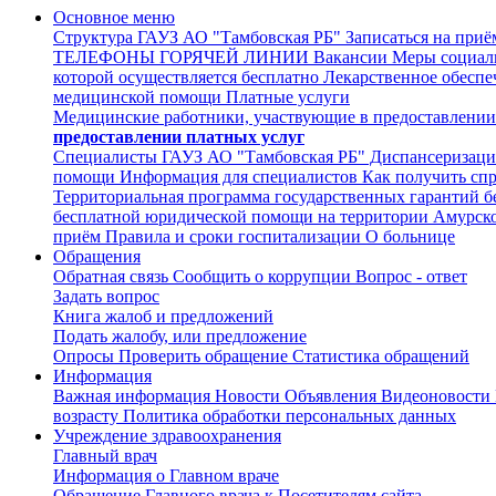
Основное меню
Структура ГАУЗ АО "Тамбовская РБ"
Записаться на приё
ТЕЛЕФОНЫ ГОРЯЧЕЙ ЛИНИИ
Вакансии
Меры социал
которой осуществляется бесплатно
Лекарственное обеспе
медицинской помощи
Платные услуги
Медицинские работники, участвующие в предоставлении
предоставлении платных услуг
Специалисты ГАУЗ АО "Тамбовская РБ"
Диспансеризаци
помощи
Информация для специалистов
Как получить спр
Территориальная программа государственных гарантий б
бесплатной юридической помощи на территории Амурско
приём
Правила и сроки госпитализации
О больнице
Обращения
Обратная связь
Сообщить о коррупции
Вопрос - ответ
Задать вопрос
Книга жалоб и предложений
Подать жалобу, или предложение
Опросы
Проверить обращение
Статистика обращений
Информация
Важная информация
Новости
Объявления
Видеоновости
возрасту
Политика обработки персональных данных
Учреждение здравоохранения
Главный врач
Информация о Главном враче
Обращение Главного врача к Посетителям сайта