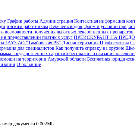
ачу
График работы
Администрация
Контактная информация кон
дицинским работникам
Перечень видов, форм и условий предос
 о возможности получения льготных лекарственных препаратов
е в предоставлении платных услуг
ПРЕЙСКУРАНТ НА ПРЕДО
ты ГАУЗ АО "Тамбовская РБ"
Диспансеризация Профосмотры
Са
рмация для специалистов
Как получить справку на оружие
Школ
рамма государственных гарантий бесплатного оказания населен
помощи на территории Амурской области
Бесплатная юридическ
лизации
О больнице
 размер документа 0.002Mb