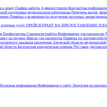
м к врачу
График работы
Администрация
Контактная информаци
ьной поддержки медицинским работникам
Перечень видов, фор
чение
Памятка о возможности получения льготных лекарственн
 платных услуг
ПРЕЙСКУРАНТ НА ПРЕДОСТАВЛЕНИЕ ПЛАТ
я Профосмотры
Санпросветработа
Информация для пациентов
Д
авку на оружие
Школа для пациентов
Памятка по противодейст
есплатного оказания населению Амурской области медицинской
й области
Бесплатная юридическая помощь
Что такое диспансе
Полезная информация
Информация о сайте
Лицензия на распро