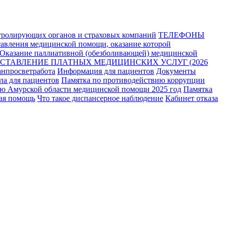
тролирующих органов и страховых компаний
ТЕЛЕФОНЫ
тавления медицинской помощи, оказание которой
Оказание паллиативной (обезболивающей) медицинской
СТАВЛЕНИЕ ПЛАТНЫХ МЕДИЦИНСКИХ УСЛУГ (2026
нпросветработа
Информация для пациентов
Документы
а для пациентов
Памятка по противодействию коррупции
ию Амурской области медицинской помощи 2025 год
Памятка
ая помощь
Что такое диспансерное наблюдение
Кабинет отказа