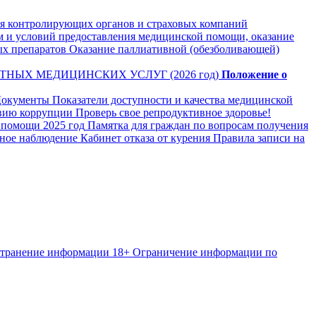
я контролирующих органов и страховых компаний
м и условий предоставления медицинской помощи, оказание
ых препаратов
Оказание паллиативной (обезболивающей)
НЫХ МЕДИЦИНСКИХ УСЛУГ (2026 год)
Положение о
окументы
Показатели доступности и качества медицинской
вию коррупции
Проверь свое репродуктивное здоровье!
 помощи 2025 год
Памятка для граждан по вопросам получения
рное наблюдение
Кабинет отказа от курения
Правила записи на
странение информации
18+ Ограничение информации по