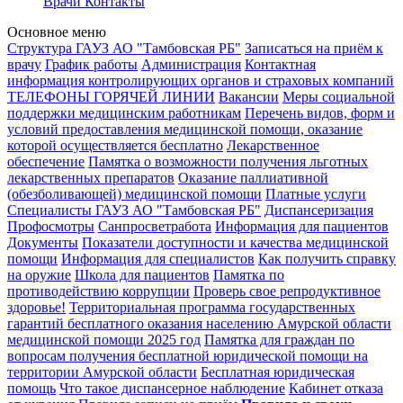
Врачи
Контакты
Основное меню
Структура ГАУЗ АО "Тамбовская РБ"
Записаться на приём к
врачу
График работы
Администрация
Контактная
информация контролирующих органов и страховых компаний
ТЕЛЕФОНЫ ГОРЯЧЕЙ ЛИНИИ
Вакансии
Меры социальной
поддержки медицинским работникам
Перечень видов, форм и
условий предоставления медицинской помощи, оказание
которой осуществляется бесплатно
Лекарственное
обеспечение
Памятка о возможности получения льготных
лекарственных препаратов
Оказание паллиативной
(обезболивающей) медицинской помощи
Платные услуги
Специалисты ГАУЗ АО "Тамбовская РБ"
Диспансеризация
Профосмотры
Санпросветработа
Информация для пациентов
Документы
Показатели доступности и качества медицинской
помощи
Информация для специалистов
Как получить справку
на оружие
Школа для пациентов
Памятка по
противодействию коррупции
Проверь свое репродуктивное
здоровье!
Территориальная программа государственных
гарантий бесплатного оказания населению Амурской области
медицинской помощи 2025 год
Памятка для граждан по
вопросам получения бесплатной юридической помощи на
территории Амурской области
Бесплатная юридическая
помощь
Что такое диспансерное наблюдение
Кабинет отказа