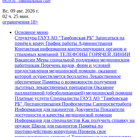
trb28.ru - официальный сайт
Вс. 09 авг. 2026 г.
02 ч. 25 мин.
ограничения 18+
Основное меню
Структура ГАУЗ АО "Тамбовская РБ"
Записаться на
приём к врачу
График работы
Администрация
Контактная информация контролирующих органов и
страховых компаний
ТЕЛЕФОНЫ ГОРЯЧЕЙ ЛИНИИ
Вакансии
Меры социальной поддержки медицинским
работникам
Перечень видов, форм и условий
предоставления медицинской помощи, оказание
которой осуществляется бесплатно
Лекарственное
обеспечение
Памятка о возможности получения
льготных лекарственных препаратов
Оказание
паллиативной (обезболивающей) медицинской помощи
Платные услуги
Специалисты ГАУЗ АО "Тамбовская
РБ"
Диспансеризация Профосмотры
Санпросветработа
Информация для пациентов
Документы
Показатели
доступности и качества медицинской помощи
Информация для специалистов
Как получить справку на
оружие
Школа для пациентов
Памятка по
противодействию коррупции
Проверь свое
репродуктивное здоровье!
Территориальная программа