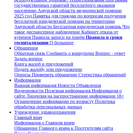
государственных гарантий бесплатного оказания
населению Амурской области медицинской помощи
2025 год
Памятка для граждан по вопросам получения
бесплатной юридической помощи на территории
Амурской области
Бесплатная юридическая помощь
Что
такое диспансерное наблюдение
Кабинет отказа от
курения
Правила записи на приём
Правила и сроки
госпитализации
О больнице
Обращения
Обратная связь
Сообщить о коррупции
Вопрос - ответ
Задать вопрос
Книга жалоб и предложений
Подать жалобу, или предложение
Опросы
Проверить обращение
Статистика обращений
Информация
Важная информация
Новости
Объявления
Видеоновости
Полезная информация
Информация о
сайте
Лицензия на распространение информации
18+
Ограничение информации по возрасту
Политика
обработки персональных данных
Учреждение здравоохранения
Главный врач
Информация о Главном враче
Обращение Главного врача к Посетителям сайта