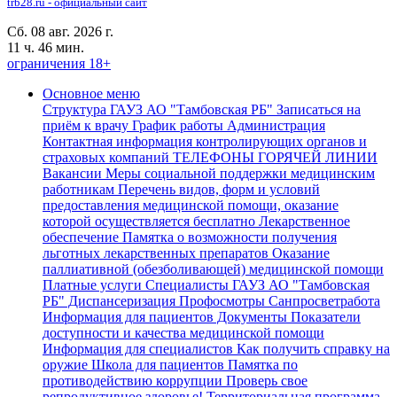
trb28.ru - официальный сайт
Сб. 08 авг. 2026 г.
11 ч. 46 мин.
ограничения 18+
Основное меню
Структура ГАУЗ АО "Тамбовская РБ"
Записаться на
приём к врачу
График работы
Администрация
Контактная информация контролирующих органов и
страховых компаний
ТЕЛЕФОНЫ ГОРЯЧЕЙ ЛИНИИ
Вакансии
Меры социальной поддержки медицинским
работникам
Перечень видов, форм и условий
предоставления медицинской помощи, оказание
которой осуществляется бесплатно
Лекарственное
обеспечение
Памятка о возможности получения
льготных лекарственных препаратов
Оказание
паллиативной (обезболивающей) медицинской помощи
Платные услуги
Специалисты ГАУЗ АО "Тамбовская
РБ"
Диспансеризация Профосмотры
Санпросветработа
Информация для пациентов
Документы
Показатели
доступности и качества медицинской помощи
Информация для специалистов
Как получить справку на
оружие
Школа для пациентов
Памятка по
противодействию коррупции
Проверь свое
репродуктивное здоровье!
Территориальная программа