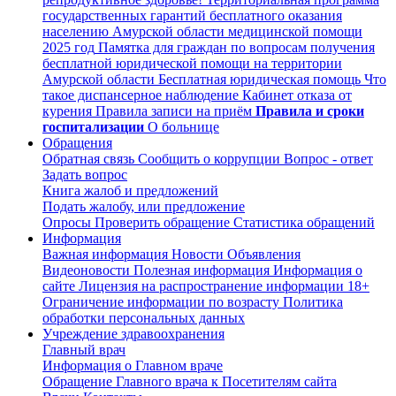
государственных гарантий бесплатного оказания
населению Амурской области медицинской помощи
2025 год
Памятка для граждан по вопросам получения
бесплатной юридической помощи на территории
Амурской области
Бесплатная юридическая помощь
Что
такое диспансерное наблюдение
Кабинет отказа от
курения
Правила записи на приём
Правила и сроки
госпитализации
О больнице
Обращения
Обратная связь
Сообщить о коррупции
Вопрос - ответ
Задать вопрос
Книга жалоб и предложений
Подать жалобу, или предложение
Опросы
Проверить обращение
Статистика обращений
Информация
Важная информация
Новости
Объявления
Видеоновости
Полезная информация
Информация о
сайте
Лицензия на распространение информации
18+
Ограничение информации по возрасту
Политика
обработки персональных данных
Учреждение здравоохранения
Главный врач
Информация о Главном враче
Обращение Главного врача к Посетителям сайта