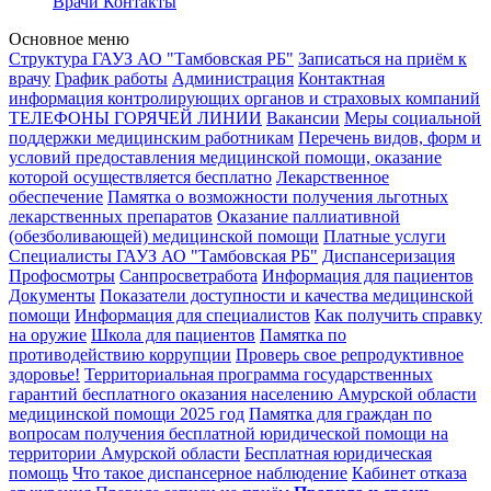
Врачи
Контакты
Основное меню
Структура ГАУЗ АО "Тамбовская РБ"
Записаться на приём к
врачу
График работы
Администрация
Контактная
информация контролирующих органов и страховых компаний
ТЕЛЕФОНЫ ГОРЯЧЕЙ ЛИНИИ
Вакансии
Меры социальной
поддержки медицинским работникам
Перечень видов, форм и
условий предоставления медицинской помощи, оказание
которой осуществляется бесплатно
Лекарственное
обеспечение
Памятка о возможности получения льготных
лекарственных препаратов
Оказание паллиативной
(обезболивающей) медицинской помощи
Платные услуги
Специалисты ГАУЗ АО "Тамбовская РБ"
Диспансеризация
Профосмотры
Санпросветработа
Информация для пациентов
Документы
Показатели доступности и качества медицинской
помощи
Информация для специалистов
Как получить справку
на оружие
Школа для пациентов
Памятка по
противодействию коррупции
Проверь свое репродуктивное
здоровье!
Территориальная программа государственных
гарантий бесплатного оказания населению Амурской области
медицинской помощи 2025 год
Памятка для граждан по
вопросам получения бесплатной юридической помощи на
территории Амурской области
Бесплатная юридическая
помощь
Что такое диспансерное наблюдение
Кабинет отказа