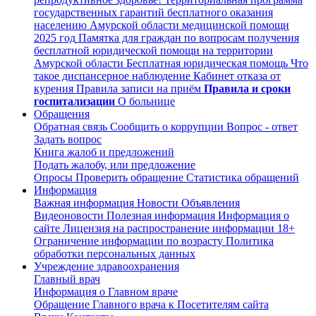
государственных гарантий бесплатного оказания
населению Амурской области медицинской помощи
2025 год
Памятка для граждан по вопросам получения
бесплатной юридической помощи на территории
Амурской области
Бесплатная юридическая помощь
Что
такое диспансерное наблюдение
Кабинет отказа от
курения
Правила записи на приём
Правила и сроки
госпитализации
О больнице
Обращения
Обратная связь
Сообщить о коррупции
Вопрос - ответ
Задать вопрос
Книга жалоб и предложений
Подать жалобу, или предложение
Опросы
Проверить обращение
Статистика обращений
Информация
Важная информация
Новости
Объявления
Видеоновости
Полезная информация
Информация о
сайте
Лицензия на распространение информации
18+
Ограничение информации по возрасту
Политика
обработки персональных данных
Учреждение здравоохранения
Главный врач
Информация о Главном враче
Обращение Главного врача к Посетителям сайта