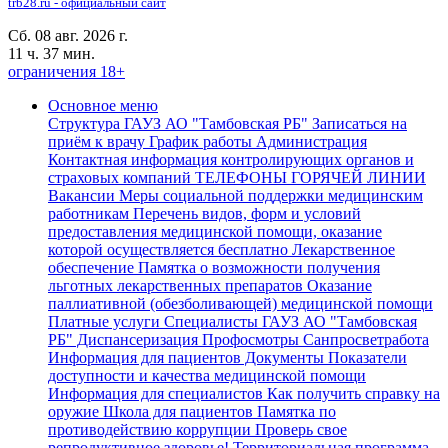
trb28.ru - официальный сайт
Сб. 08 авг. 2026 г.
11 ч. 37 мин.
ограничения 18+
Основное меню
Структура ГАУЗ АО "Тамбовская РБ"
Записаться на
приём к врачу
График работы
Администрация
Контактная информация контролирующих органов и
страховых компаний
ТЕЛЕФОНЫ ГОРЯЧЕЙ ЛИНИИ
Вакансии
Меры социальной поддержки медицинским
работникам
Перечень видов, форм и условий
предоставления медицинской помощи, оказание
которой осуществляется бесплатно
Лекарственное
обеспечение
Памятка о возможности получения
льготных лекарственных препаратов
Оказание
паллиативной (обезболивающей) медицинской помощи
Платные услуги
Специалисты ГАУЗ АО "Тамбовская
РБ"
Диспансеризация Профосмотры
Санпросветработа
Информация для пациентов
Документы
Показатели
доступности и качества медицинской помощи
Информация для специалистов
Как получить справку на
оружие
Школа для пациентов
Памятка по
противодействию коррупции
Проверь свое
репродуктивное здоровье!
Территориальная программа