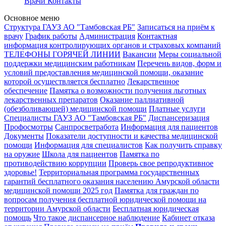
Врачи
Контакты
Основное меню
Структура ГАУЗ АО "Тамбовская РБ"
Записаться на приём к
врачу
График работы
Администрация
Контактная
информация контролирующих органов и страховых компаний
ТЕЛЕФОНЫ ГОРЯЧЕЙ ЛИНИИ
Вакансии
Меры социальной
поддержки медицинским работникам
Перечень видов, форм и
условий предоставления медицинской помощи, оказание
которой осуществляется бесплатно
Лекарственное
обеспечение
Памятка о возможности получения льготных
лекарственных препаратов
Оказание паллиативной
(обезболивающей) медицинской помощи
Платные услуги
Специалисты ГАУЗ АО "Тамбовская РБ"
Диспансеризация
Профосмотры
Санпросветработа
Информация для пациентов
Документы
Показатели доступности и качества медицинской
помощи
Информация для специалистов
Как получить справку
на оружие
Школа для пациентов
Памятка по
противодействию коррупции
Проверь свое репродуктивное
здоровье!
Территориальная программа государственных
гарантий бесплатного оказания населению Амурской области
медицинской помощи 2025 год
Памятка для граждан по
вопросам получения бесплатной юридической помощи на
территории Амурской области
Бесплатная юридическая
помощь
Что такое диспансерное наблюдение
Кабинет отказа