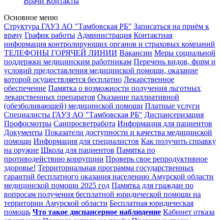
Врачи
Контакты
Основное меню
Структура ГАУЗ АО "Тамбовская РБ"
Записаться на приём к
врачу
График работы
Администрация
Контактная
информация контролирующих органов и страховых компаний
ТЕЛЕФОНЫ ГОРЯЧЕЙ ЛИНИИ
Вакансии
Меры социальной
поддержки медицинским работникам
Перечень видов, форм и
условий предоставления медицинской помощи, оказание
которой осуществляется бесплатно
Лекарственное
обеспечение
Памятка о возможности получения льготных
лекарственных препаратов
Оказание паллиативной
(обезболивающей) медицинской помощи
Платные услуги
Специалисты ГАУЗ АО "Тамбовская РБ"
Диспансеризация
Профосмотры
Санпросветработа
Информация для пациентов
Документы
Показатели доступности и качества медицинской
помощи
Информация для специалистов
Как получить справку
на оружие
Школа для пациентов
Памятка по
противодействию коррупции
Проверь свое репродуктивное
здоровье!
Территориальная программа государственных
гарантий бесплатного оказания населению Амурской области
медицинской помощи 2025 год
Памятка для граждан по
вопросам получения бесплатной юридической помощи на
территории Амурской области
Бесплатная юридическая
помощь
Что такое диспансерное наблюдение
Кабинет отказа