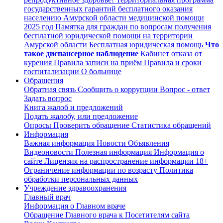
государственных гарантий бесплатного оказания
населению Амурской области медицинской помощи
2025 год
Памятка для граждан по вопросам получения
бесплатной юридической помощи на территории
Амурской области
Бесплатная юридическая помощь
Что
такое диспансерное наблюдение
Кабинет отказа от
курения
Правила записи на приём
Правила и сроки
госпитализации
О больнице
Обращения
Обратная связь
Сообщить о коррупции
Вопрос - ответ
Задать вопрос
Книга жалоб и предложений
Подать жалобу, или предложение
Опросы
Проверить обращение
Статистика обращений
Информация
Важная информация
Новости
Объявления
Видеоновости
Полезная информация
Информация о
сайте
Лицензия на распространение информации
18+
Ограничение информации по возрасту
Политика
обработки персональных данных
Учреждение здравоохранения
Главный врач
Информация о Главном враче
Обращение Главного врача к Посетителям сайта