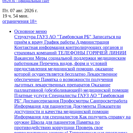
trb28.ru - официальный сайт
Пт. 07 авг. 2026 г.
19 ч. 54 мин.
ограничения 18+
Основное меню
Структура ГАУЗ АО "Тамбовская РБ"
Записаться на
приём к врачу
График работы
Администрация
Контактная информация контролирующих органов и
страховых компаний
ТЕЛЕФОНЫ ГОРЯЧЕЙ ЛИНИИ
Вакансии
Меры социальной поддержки медицинским
работникам
Перечень видов, форм и условий
предоставления медицинской помощи, оказание
которой осуществляется бесплатно
Лекарственное
обеспечение
Памятка о возможности получения
льготных лекарственных препаратов
Оказание
паллиативной (обезболивающей) медицинской помощи
Платные услуги
Специалисты ГАУЗ АО "Тамбовская
РБ"
Диспансеризация Профосмотры
Санпросветработа
Информация для пациентов
Документы
Показатели
доступности и качества медицинской помощи
Информация для специалистов
Как получить справку на
оружие
Школа для пациентов
Памятка по
противодействию коррупции
Проверь свое
репродуктивное здоровье!
Территориальная программа