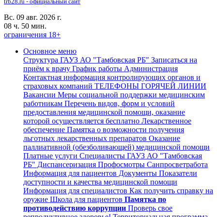
trb28.ru - официальный сайт
Вс. 09 авг. 2026 г.
08 ч. 50 мин.
ограничения 18+
Основное меню
Структура ГАУЗ АО "Тамбовская РБ"
Записаться на
приём к врачу
График работы
Администрация
Контактная информация контролирующих органов и
страховых компаний
ТЕЛЕФОНЫ ГОРЯЧЕЙ ЛИНИИ
Вакансии
Меры социальной поддержки медицинским
работникам
Перечень видов, форм и условий
предоставления медицинской помощи, оказание
которой осуществляется бесплатно
Лекарственное
обеспечение
Памятка о возможности получения
льготных лекарственных препаратов
Оказание
паллиативной (обезболивающей) медицинской помощи
Платные услуги
Специалисты ГАУЗ АО "Тамбовская
РБ"
Диспансеризация Профосмотры
Санпросветработа
Информация для пациентов
Документы
Показатели
доступности и качества медицинской помощи
Информация для специалистов
Как получить справку на
оружие
Школа для пациентов
Памятка по
противодействию коррупции
Проверь свое
репродуктивное здоровье!
Территориальная программа