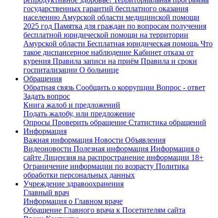
государственных гарантий бесплатного оказания
населению Амурской области медицинской помощи
2025 год
Памятка для граждан по вопросам получения
бесплатной юридической помощи на территории
Амурской области
Бесплатная юридическая помощь
Что
такое диспансерное наблюдение
Кабинет отказа от
курения
Правила записи на приём
Правила и сроки
госпитализации
О больнице
Обращения
Обратная связь
Сообщить о коррупции
Вопрос - ответ
Задать вопрос
Книга жалоб и предложений
Подать жалобу, или предложение
Опросы
Проверить обращение
Статистика обращений
Информация
Важная информация
Новости
Объявления
Видеоновости
Полезная информация
Информация о
сайте
Лицензия на распространение информации
18+
Ограничение информации по возрасту
Политика
обработки персональных данных
Учреждение здравоохранения
Главный врач
Информация о Главном враче
Обращение Главного врача к Посетителям сайта