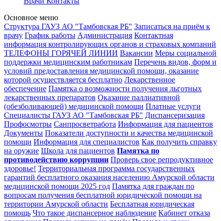
Врачи
Контакты
Основное меню
Структура ГАУЗ АО "Тамбовская РБ"
Записаться на приём к
врачу
График работы
Администрация
Контактная
информация контролирующих органов и страховых компаний
ТЕЛЕФОНЫ ГОРЯЧЕЙ ЛИНИИ
Вакансии
Меры социальной
поддержки медицинским работникам
Перечень видов, форм и
условий предоставления медицинской помощи, оказание
которой осуществляется бесплатно
Лекарственное
обеспечение
Памятка о возможности получения льготных
лекарственных препаратов
Оказание паллиативной
(обезболивающей) медицинской помощи
Платные услуги
Специалисты ГАУЗ АО "Тамбовская РБ"
Диспансеризация
Профосмотры
Санпросветработа
Информация для пациентов
Документы
Показатели доступности и качества медицинской
помощи
Информация для специалистов
Как получить справку
на оружие
Школа для пациентов
Памятка по
противодействию коррупции
Проверь свое репродуктивное
здоровье!
Территориальная программа государственных
гарантий бесплатного оказания населению Амурской области
медицинской помощи 2025 год
Памятка для граждан по
вопросам получения бесплатной юридической помощи на
территории Амурской области
Бесплатная юридическая
помощь
Что такое диспансерное наблюдение
Кабинет отказа