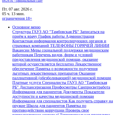
trb28.ru - официальный сайт
Пт. 07 авг. 2026 г.
05 ч. 13 мин.
ограничения 18+
Основное меню
Структура ГАУЗ АО "Тамбовская РБ"
Записаться на
приём к врачу
График работы
Администрация
Контактная информация контролирующих органов и
страховых компаний
ТЕЛЕФОНЫ ГОРЯЧЕЙ ЛИНИИ
Вакансии
Меры социальной поддержки медицинским
работникам
Перечень видов, форм и условий
предоставления медицинской помощи, оказание
которой осуществляется бесплатно
Лекарственное
обеспечение
Памятка о возможности получения
льготных лекарственных препаратов
Оказание
паллиативной (обезболивающей) медицинской помощи
Платные услуги
Специалисты ГАУЗ АО "Тамбовская
РБ"
Диспансеризация Профосмотры
Санпросветработа
Информация для пациентов
Документы
Показатели
доступности и качества медицинской помощи
Информация для специалистов
Как получить справку на
оружие
Школа для пациентов
Памятка по
противодействию коррупции
Проверь свое
репродуктивное здоровье!
Территориальная программа