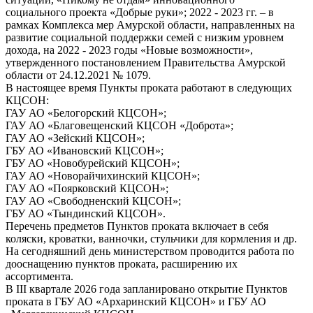
социального проекта «Добрые руки»; 2022 - 2023 гг. – в
рамках Комплекса мер Амурской области, направленных на
развитие социальной поддержки семей с низким уровнем
дохода, на 2022 - 2023 годы «Новые возможности»,
утвержденного постановлением Правительства Амурской
области от 24.12.2021 № 1079.
В настоящее время Пункты проката работают в следующих
КЦСОН:
ГАУ АО «Белогорский КЦСОН»;
ГАУ АО «Благовещенский КЦСОН «Доброта»;
ГАУ АО «Зейский КЦСОН»;
ГБУ АО «Ивановский КЦСОН»;
ГБУ АО «Новобурейский КЦСОН»;
ГАУ АО «Новорайчихинский КЦСОН»;
ГАУ АО «Поярковский КЦСОН»;
ГАУ АО «Свободненский КЦСОН»;
ГБУ АО «Тындинский КЦСОН».
Перечень предметов Пунктов проката включает в себя
коляски, кроватки, ванночки, стульчики для кормления и др.
На сегодняшний день министерством проводится работа по
дооснащению пунктов проката, расширению их
ассортимента.
В III квартале 2026 года запланировано открытие Пунктов
проката в ГБУ АО «Архаринский КЦСОН» и ГБУ АО