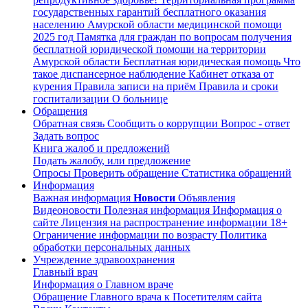
государственных гарантий бесплатного оказания
населению Амурской области медицинской помощи
2025 год
Памятка для граждан по вопросам получения
бесплатной юридической помощи на территории
Амурской области
Бесплатная юридическая помощь
Что
такое диспансерное наблюдение
Кабинет отказа от
курения
Правила записи на приём
Правила и сроки
госпитализации
О больнице
Обращения
Обратная связь
Сообщить о коррупции
Вопрос - ответ
Задать вопрос
Книга жалоб и предложений
Подать жалобу, или предложение
Опросы
Проверить обращение
Статистика обращений
Информация
Важная информация
Новости
Объявления
Видеоновости
Полезная информация
Информация о
сайте
Лицензия на распространение информации
18+
Ограничение информации по возрасту
Политика
обработки персональных данных
Учреждение здравоохранения
Главный врач
Информация о Главном враче
Обращение Главного врача к Посетителям сайта