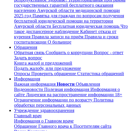
государственных гарантий бесплатного оказания
населению Амурской области медицинской помощи
2025 год
Памятка для граждан по вопросам получения
бесплатной юридической помощи на территории
Амурской области
Бесплатная юридическая помощь
Что
такое диспансерное наблюдение
Кабинет отказа от
курения
Правила записи на приём
Правила и сроки
госпитализации
О больнице
Обращения
Обратная связь
Сообщить о коррупции
Вопрос - ответ
Задать вопрос
Книга жалоб и предложений
Подать жалобу, или предложение
Опросы
Проверить обращение
Статистика обращений
Информация
Важная информация
Новости
Объявления
Видеоновости
Полезная информация
Информация о
сайте
Лицензия на распространение информации
18+
Ограничение информации по возрасту
Политика
обработки персональных данных
Учреждение здравоохранения
Главный врач
Информация о Главном враче
Обращение Главного врача к Посетителям сайта