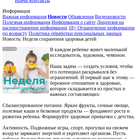
Врачи
Контакты
Информация
Важная информация
Новости
Объявления
Видеоновости
Полезная информация
Информация о сайте
Лицензия на
распространение информации
18+ Ограничение информации
по возрасту
Политика обработки персональных данных
Новость: Неделя сохранения здоровья детей
В каждом ребенке живет маленький
исследователь, художник, чемпион.
Наша задача — создать условия, чтобы
его потенциал раскрывался без
ограничений. И первый шаг к этому —
бережное отношение к здоровью,
которое складывается из простых и
важных составляющих:
Сбалансированное питание. Яркие фрукты, сочные овощи,
полезные каши и белковые продукты — фундамент роста и
развития ребенка. Формируйте здоровые привычки с детства.
Активность. Подвижные игры, спорт, прогулки на свежем
воздухе заряжают энергией и укрепляют организм. Пусть
ребенок больше бегает, прыгает, катается на велосипеде, а