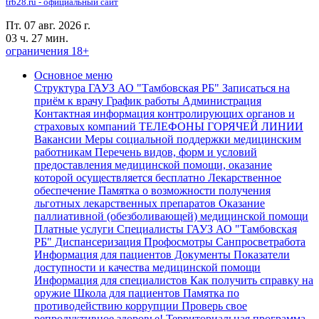
trb28.ru - официальный сайт
Пт. 07 авг. 2026 г.
03 ч. 27 мин.
ограничения 18+
Основное меню
Структура ГАУЗ АО "Тамбовская РБ"
Записаться на
приём к врачу
График работы
Администрация
Контактная информация контролирующих органов и
страховых компаний
ТЕЛЕФОНЫ ГОРЯЧЕЙ ЛИНИИ
Вакансии
Меры социальной поддержки медицинским
работникам
Перечень видов, форм и условий
предоставления медицинской помощи, оказание
которой осуществляется бесплатно
Лекарственное
обеспечение
Памятка о возможности получения
льготных лекарственных препаратов
Оказание
паллиативной (обезболивающей) медицинской помощи
Платные услуги
Специалисты ГАУЗ АО "Тамбовская
РБ"
Диспансеризация Профосмотры
Санпросветработа
Информация для пациентов
Документы
Показатели
доступности и качества медицинской помощи
Информация для специалистов
Как получить справку на
оружие
Школа для пациентов
Памятка по
противодействию коррупции
Проверь свое
репродуктивное здоровье!
Территориальная программа