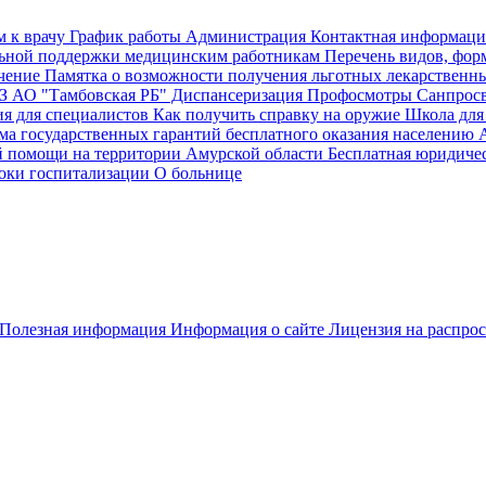
м к врачу
График работы
Администрация
Контактная информаци
ьной поддержки медицинским работникам
Перечень видов, фор
чение
Памятка о возможности получения льготных лекарственн
 АО "Тамбовская РБ"
Диспансеризация Профосмотры
Санпросв
 для специалистов
Как получить справку на оружие
Школа для
ма государственных гарантий бесплатного оказания населению 
й помощи на территории Амурской области
Бесплатная юридиче
оки госпитализации
О больнице
Полезная информация
Информация о сайте
Лицензия на распро