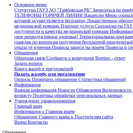
Основное меню
Структура ГАУЗ АО "Тамбовская РБ"
Записаться на приё
ТЕЛЕФОНЫ ГОРЯЧЕЙ ЛИНИИ
Вакансии
Меры социал
которой осуществляется бесплатно
Лекарственное обеспе
медицинской помощи
Платные услуги
Специалисты ГАУЗ
доступности и качества медицинской помощи
Информация
свое репродуктивное здоровье!
Территориальная програм
граждан по вопросам получения бесплатной юридическо
отказа от курения
Правила записи на приём
Правила и ср
Обращения
Обратная связь
Сообщить о коррупции
Вопрос - ответ
Задать вопрос
Книга жалоб и предложений
Подать жалобу, или предложение
Опросы
Проверить обращение
Статистика обращений
Информация
Важная информация
Новости
Объявления
Видеоновости
возрасту
Политика обработки персональных данных
Учреждение здравоохранения
Главный врач
Информация о Главном враче
Обращение Главного врача к Посетителям сайта
Врачи
Контакты
Обращения