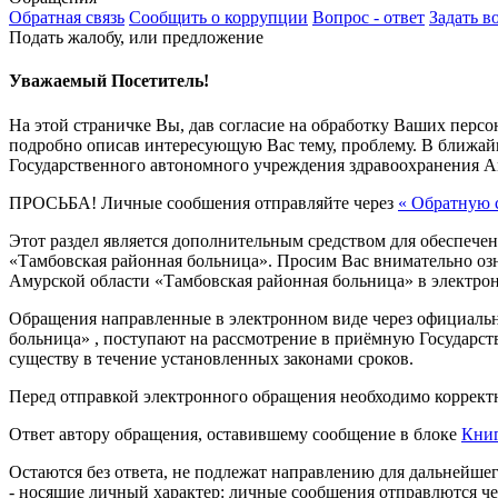
Обратная связь
Сообщить о коррупции
Вопрос - ответ
Задать в
Подать жалобу, или предложение
Уважаемый Посетитель!
На этой страничке Вы, дав согласие на обработку Ваших перс
подробно описав интересующую Вас тему, проблему. В ближа
Государственного автономного учреждения здравоохранения А
ПРОСЬБА! Личные сообшения отправляйте через
«
Обратную с
Этот раздел является дополнительным средством для обеспеч
«Тамбовская районная больница». Просим Вас внимательно озн
Амурской области «Тамбовская районная больница» в электро
Обращения направленные в электронном виде через официаль
больница» , поступают на рассмотрение в приёмную Государст
существу в течение установленных законами сроков.
Перед отправкой электронного обращения необходимо коррект
Ответ автору обращения, оставившему сообщение в блоке
Книг
Остаются без ответа, не подлежат направлению для дальнейше
- носящие личный характер: личные сообшения отправлются ч