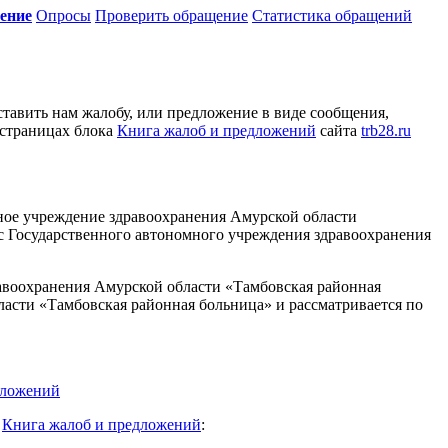
жение
Опросы
Проверить обращение
Статистика обращений
тавить нам жалобу, или предложение в виде сообщения,
 страницах блока
Книга жалоб и предложений
сайта
trb28.ru
мное учреждение здравоохранения Амурской области
с Государственного автономного учреждения здравоохранения
авоохранения Амурской области «Тамбовская районная
асти «Тамбовская районная больница» и рассматривается по
дложений
к
Книга жалоб и предложений
: