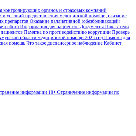
я контролирующих органов и страховых компаний
м и условий предоставления медицинской помощи, оказание
ых препаратов
Оказание паллиативной (обезболивающей)
етработа
Информация для пациентов
Документы
Показатели
 пациентов
Памятка по противодействию коррупции
Проверь
Амурской области медицинской помощи 2025 год
Памятка для
ская помощь
Что такое диспансерное наблюдение
Кабинет
странение информации
18+ Ограничение информации по