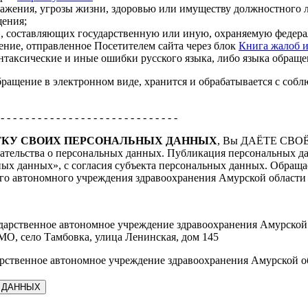
ражения, угрозы жизни, здоровью или имуществу должностного л
щения;
ий, составляющих государственную или иную, охраняемую федера
щение, отправленное Посетителем сайта через блок
Книга жалоб 
таксические и иные ошибки русского языка, либо языка обраще
щение в электронном виде, хранится и обрабатывается с соблю
 - - - - - - - - - - - - - - - - - - - - - - - - - - - - -
ОТКУ СВОИХ ПЕРСОНАЛЬНЫХ ДАННЫХ
, Вы ДАЁТЕ СВ
тельства о персональных данных. Публикация персональных дан
ных данных», с согласия субъекта персональных данных. Обращ
ого автономного учреждения здравоохранения Амурской области
дарственное автономное учреждение здравоохранения Амурской 
МО, село Тамбовка, улица Ленинская, дом 145
рственное автономное учреждение здравоохранения Амурской о
 ДАННЫХ