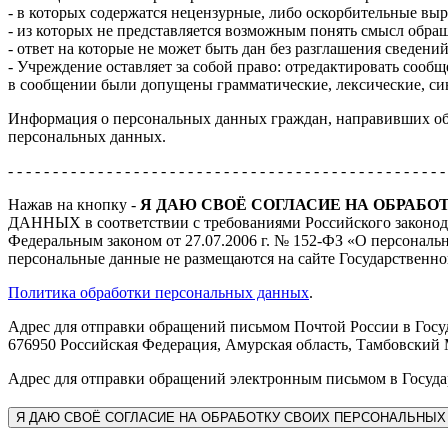
- в которых содержатся нецензурные, либо оскорбительные вы
- из которых не представляется возможным понять смысл обра
- ответ на которые не может быть дан без разглашения сведен
- Учреждение оставляет за собой право: отредактировать сооб
в сообщении были допущены грамматические, лексические, син
Информация о персональных данных граждан, направивших обра
персональных данных.
- - - - - - - - - - - - - - - - - - - - - - - - - - - - - - - - - - - - - - - - - - - - - - - - -
Нажав на кнопку -
Я ДАЮ СВОЁ СОГЛАСИЕ НА ОБРАБ
ДАННЫХ в соответствии с требованиями Российского законода
Федеральным законом от 27.07.2006 г. № 152-ФЗ «О персональ
персональные данные не размещаются на сайте Государственн
Политика обработки персональных данных
.
Адрес для отправки обращений письмом Почтой России в Госу
676950 Российская Федерация, Амурская область, Тамбовский 
Адрес для отправки обращений электронным письмом в Госуда
Я
ДАЮ СВОЁ СОГЛАСИЕ НА ОБРАБОТКУ СВОИХ ПЕРСОНАЛЬНЫХ