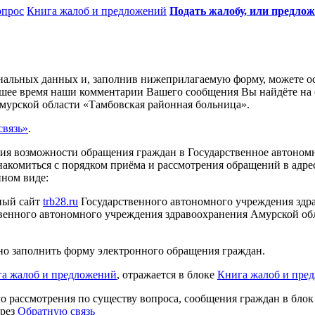
опрос
Книга жалоб и предложений
Подать жалобу, или предло
ональных данных и, заполнив нижеприлагаемую форму, можете ос
йшее время наши комментарии Вашего сообщения Вы найдёте на
мурской области «Тамбовская районная больница».
вязь»
.
ения возможности обращения граждан в Государственное автоно
акомиться с порядком приёма и рассмотрения обращений в адре
нном виде:
ный сайт
trb28.ru
Государственного автономного учреждения здр
венного автономного учреждения здравоохранения Амурской обл
но заполнить форму электронного обращения граждан.
а жалоб и предложений
, отражается в блоке
Книга жалоб и пре
го рассмотрения по существу вопроса, сообщения граждан в бло
ерез
Обратную связь